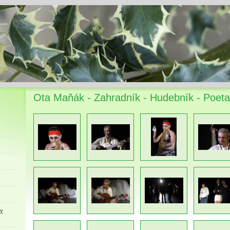
Ota Maňák - Zahradník - Hudebník - Poeta
ky