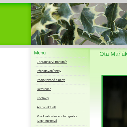
Menu
Ota Maňák 
Zahradnictví Bohumín
Představení firmy
Poskytované služby
Reference
Kontakty
Archiv aktualit
Profil zahradnice a fotografky
Ivety Mutinové