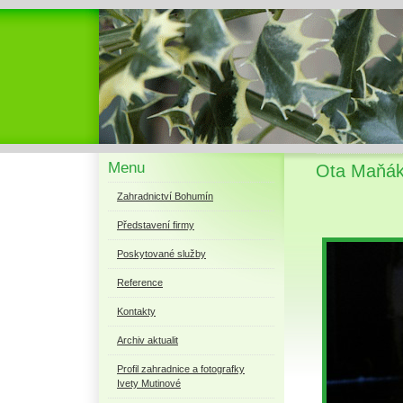
Menu
Ota Maňák 
Zahradnictví Bohumín
Představení firmy
Poskytované služby
Reference
Kontakty
Archiv aktualit
Profil zahradnice a fotografky
Ivety Mutinové