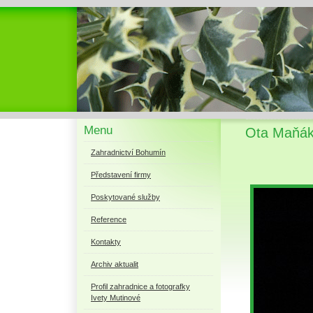
Menu
Ota Maňák 
Zahradnictví Bohumín
Představení firmy
Poskytované služby
Reference
Kontakty
Archiv aktualit
Profil zahradnice a fotografky
Ivety Mutinové