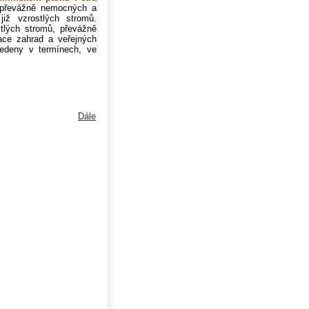
 převážně nemocných a
iž vzrostlých stromů.
tlých stromů, převážně
zace zahrad a veřejných
vedeny v termínech, ve
Dále