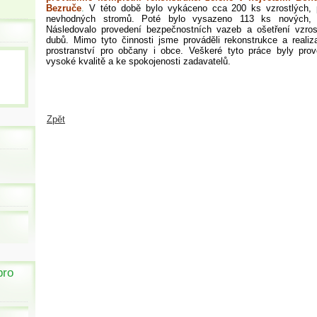
Bezruče
.
V této době bylo vykáceno cca 200 ks vzrostlých,
nevhodných stromů. Poté bylo vysazeno 113 ks nových, j
Následovalo provedení bezpečnostních vazeb a ošetření vzros
dubů. Mimo tyto činnosti jsme prováděli rekonstrukce a reali
prostranství pro občany i obce. Veškeré tyto práce byly pro
vysoké kvalitě a ke spokojenosti zadavatelů.
Zpět
pro