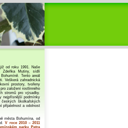
 již od roku 1991. Naše
 Zdeňka Mutiny, sídlí
v Bohumíně. Tento areál
i. Veškerá zahradnická
ovní prostory, tvořeny
pro založení rostlinného
ch stromů pro výsadby.
ty nejpřísnější podmínky
d českých školkařských
 přijatelnost a odolnost
žbě města Bohumína, od
ld.
V roce 2010 – 2011
humínském parku Petra