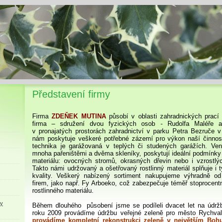
Představení firmy
Firma
ZDEŇEK MUTINA
působí v oblasti zahradnických prací
firma – sdružení dvou fyzických osob - Rudolfa Maléře a
v pronajatých prostorách zahradnictví v parku Petra Bezruče 
nám poskytuje veškeré potřebné zázemí pro výkon naší činnost
technika je garážovaná v teplých či studených garážích. Venk
mnoha pařeništěmi a dvěma skleníky, poskytují ideální podmínky 
materiálu: ovocných stromů, okrasných dřevin nebo i vzrostlý
Takto námi udržovaný a ošetřovaný rostlinný materiál splňuje i 
kvality. Veškerý nabízený sortiment nakupujeme výhradně o
firem, jako např. Fy Arboeko, což zabezpečuje téměř stoprocentní
rostlinného materiálu.
ky
Během dlouhého působení jsme se podíleli dvacet let na údr
roku 2009 provádíme údržbu veřejné zeleně pro město Rychva
provádíme kompletní rekonstrukci zeleně v největším Bo