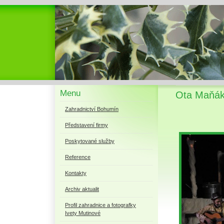
Menu
Ota Maňák 
Zahradnictví Bohumín
Představení firmy
Poskytované služby
Reference
Kontakty
Archiv aktualit
Profil zahradnice a fotografky
Ivety Mutinové