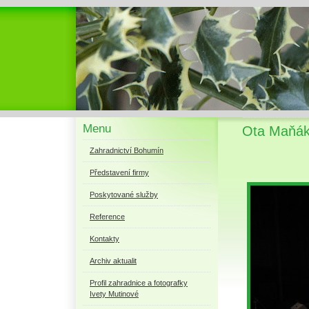
Menu
Ota Maňák 
Zahradnictví Bohumín
Představení firmy
Poskytované služby
Reference
Kontakty
Archiv aktualit
Profil zahradnice a fotografky
Ivety Mutinové