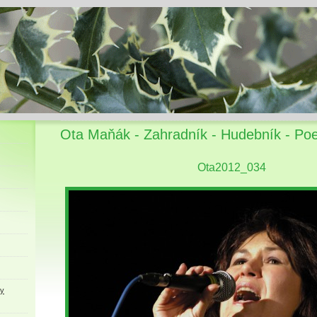
Ota Maňák - Zahradník - Hudebník - Poe
Ota2012_034
ky