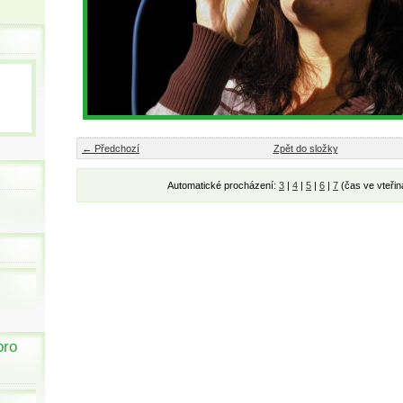
← Předchozí
Zpět do složky
Automatické procházení:
3
|
4
|
5
|
6
|
7
(čas ve vteřin
pro