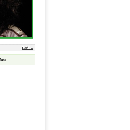
Další →
ách)