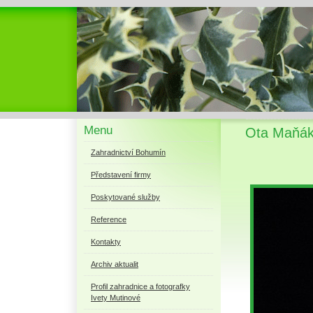
Menu
Ota Maňák 
Zahradnictví Bohumín
Představení firmy
Poskytované služby
Reference
Kontakty
Archiv aktualit
Profil zahradnice a fotografky
Ivety Mutinové