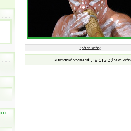
Zpět do složky
Automatické procházení:
3
|
4
|
5
|
6
|
7
(čas ve vteřin
pro