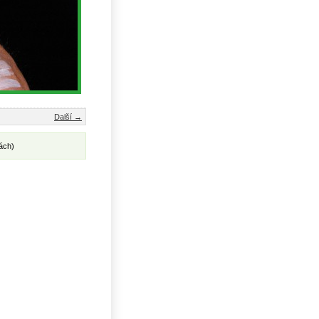
Další →
ách)