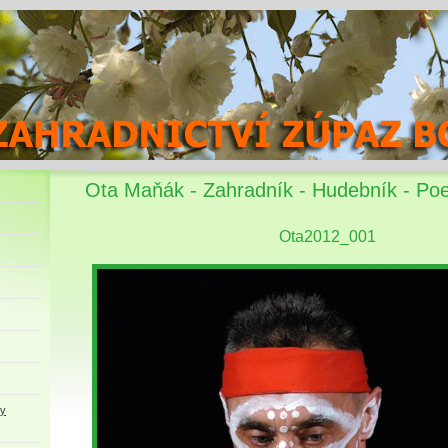
Ota Maňák - Zahradník - Hudebník - Poe
Ota2012_001
ky