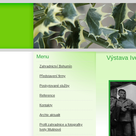
Menu
Výstava I
Zahradnictví Bohumín
Představení firmy
Poskytované služby
Reference
Kontakty
Archiv aktualit
Profil zahradnice a fotografky
Ivety Mutinové