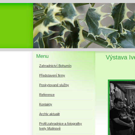
Menu
Výstava I
Zahradnictví Bohumín
Představení firmy
Poskytované služby
Reference
Kontakty
Archiv aktualit
Profil zahradnice a fotografky
Ivety Mutinové