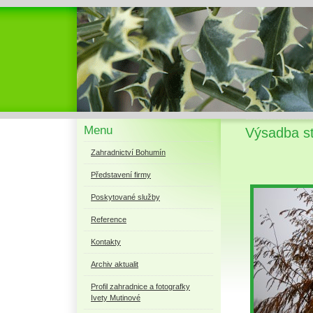
Menu
Výsadba s
Zahradnictví Bohumín
Představení firmy
Poskytované služby
Reference
Kontakty
Archiv aktualit
Profil zahradnice a fotografky
Ivety Mutinové