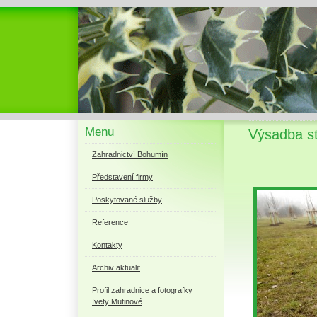
Menu
Výsadba s
Zahradnictví Bohumín
Představení firmy
Poskytované služby
Reference
Kontakty
Archiv aktualit
Profil zahradnice a fotografky
Ivety Mutinové