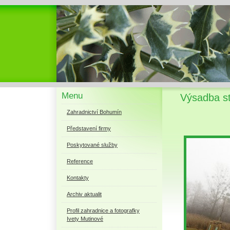
Menu
Výsadba s
Zahradnictví Bohumín
Představení firmy
Poskytované služby
Reference
Kontakty
Archiv aktualit
Profil zahradnice a fotografky
Ivety Mutinové