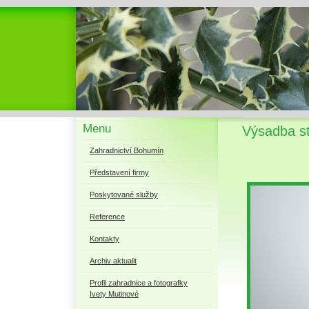
Menu
Výsadba s
Zahradnictví Bohumín
Představení firmy
Poskytované služby
Reference
Kontakty
Archiv aktualit
Profil zahradnice a fotografky
Ivety Mutinové