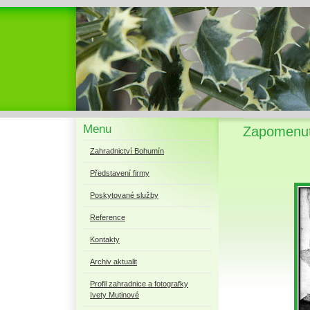
Menu
Zapomenut
Zahradnictví Bohumín
Představení firmy
Poskytované služby
Reference
Kontakty
Archiv aktualit
Profil zahradnice a fotografky
Ivety Mutinové