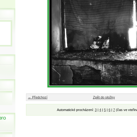
← Předchozí
Zpět do složky
Automatické procházení:
3
|
4
|
5
|
6
|
7
(čas ve vteřin
pro