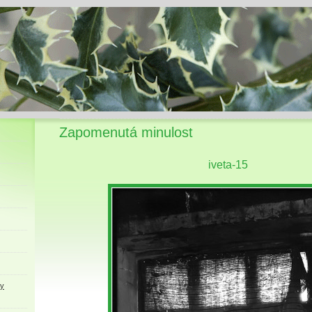
Zapomenutá minulost
iveta-15
ky