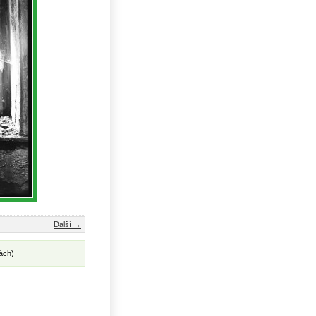
Další →
ách)