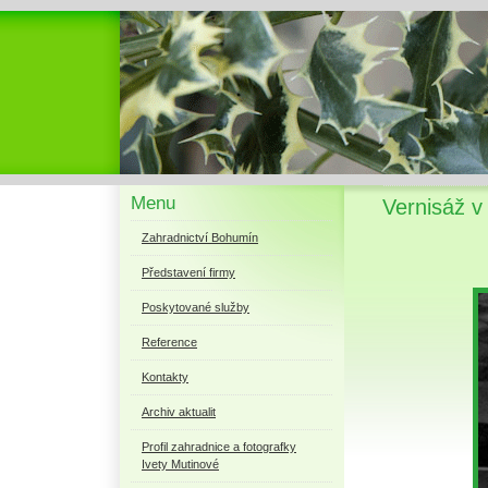
Menu
Vernisáž v 
Zahradnictví Bohumín
Představení firmy
Poskytované služby
Reference
Kontakty
Archiv aktualit
Profil zahradnice a fotografky
Ivety Mutinové