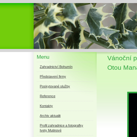
Menu
Vánoční 
Otou Maná
Zahradnictví Bohumín
Představení firmy
Poskytované služby
Reference
Kontakty
Archiv aktualit
Profil zahradnice a fotografky
Ivety Mutinové