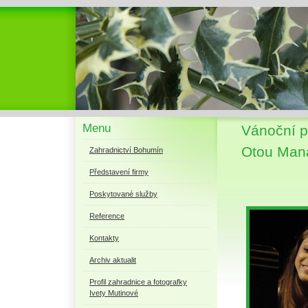
Menu
Vánoční 
Otou Maná
Zahradnictví Bohumín
Představení firmy
Poskytované služby
Reference
Kontakty
Archiv aktualit
Profil zahradnice a fotografky
Ivety Mutinové