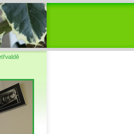
etřvaldě