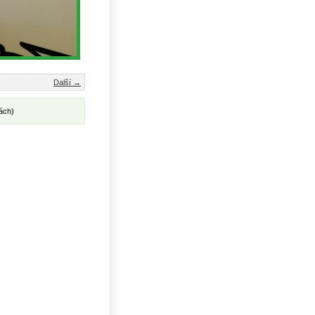
Další →
ách)