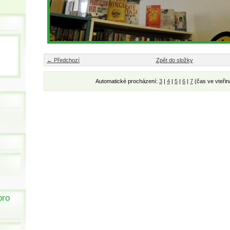
← Předchozí
Zpět do složky
Automatické procházení:
3
|
4
|
5
|
6
|
7
(čas ve vteřin
pro