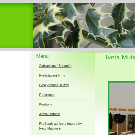
Menu
Iveta Mut
Zahradnictví Bohumín
Představení firmy
Poskytované služby
Reference
Kontakty
Archiv aktualit
Profil zahradnice a fotografky
Ivety Mutinové