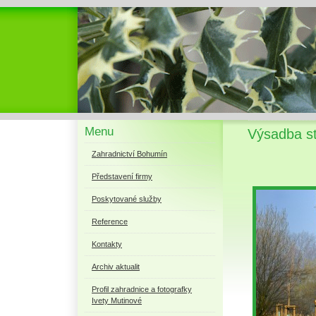
Menu
Výsadba s
Zahradnictví Bohumín
Představení firmy
Poskytované služby
Reference
Kontakty
Archiv aktualit
Profil zahradnice a fotografky
Ivety Mutinové