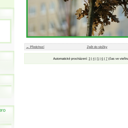
← Předchozí
Zpět do složky
Automatické procházení:
3
|
4
|
5
|
6
|
7
(čas ve vteřin
pro