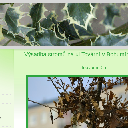
Výsadba stromů na ul.Tovární v Bohumí
Toavarni_05
ky