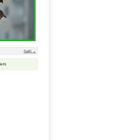
Další →
ách)