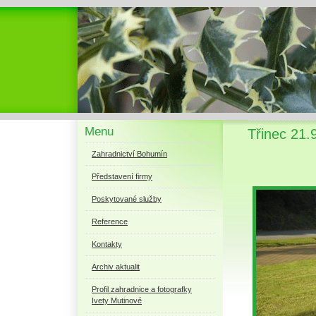
Menu
Třinec 21.
Zahradnictví Bohumín
Představení firmy
Poskytované služby
Reference
Kontakty
Archiv aktualit
Profil zahradnice a fotografky
Ivety Mutinové