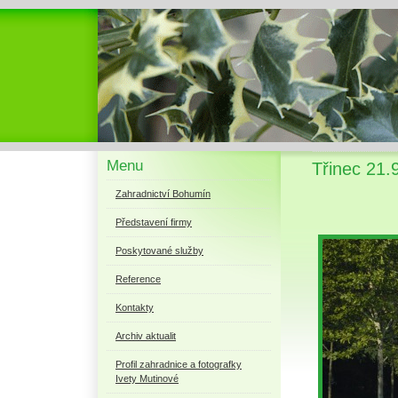
Menu
Třinec 21.
Zahradnictví Bohumín
Představení firmy
Poskytované služby
Reference
Kontakty
Archiv aktualit
Profil zahradnice a fotografky
Ivety Mutinové