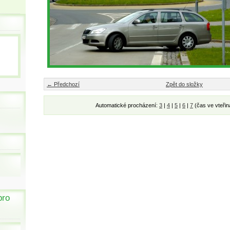
← Předchozí
Zpět do složky
Automatické procházení:
3
|
4
|
5
|
6
|
7
(čas ve vteřin
pro