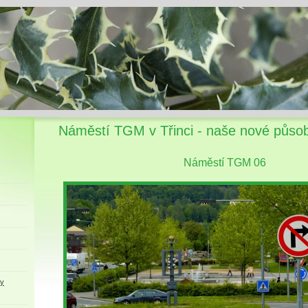
Náměstí TGM v Třinci - naše nové působ
Náměstí TGM 06
ky