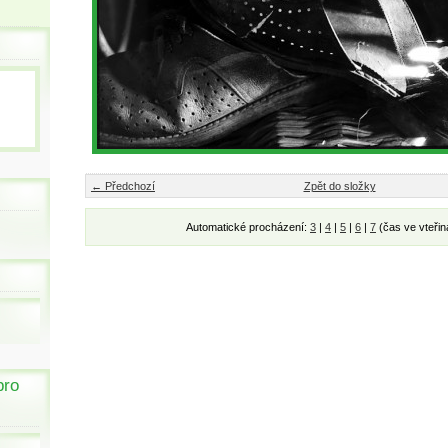
← Předchozí
Zpět do složky
Automatické procházení:
3
|
4
|
5
|
6
|
7
(čas ve vteřin
pro