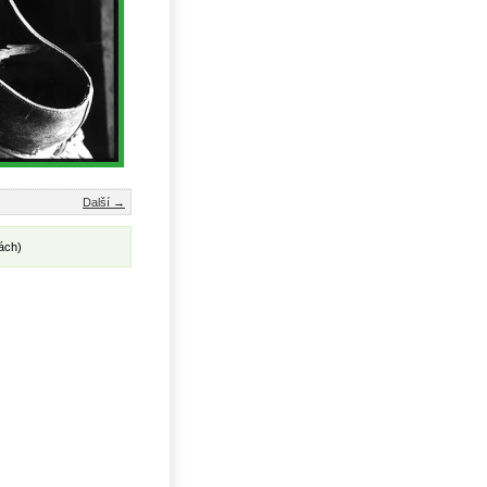
Další →
ách)