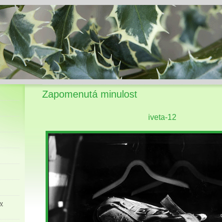
Zapomenutá minulost
iveta-12
ky