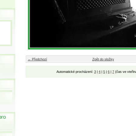
← Předchozí
Zpět do složky
Automatické procházení:
3
|
4
|
5
|
6
|
7
(čas ve vteřin
pro