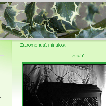
Zapomenutá minulost
iveta-10
ky