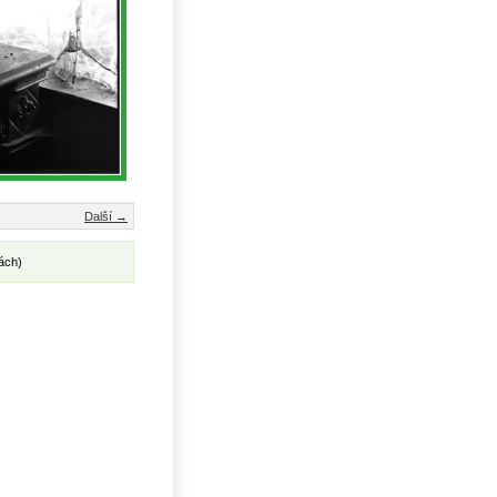
Další →
ách)