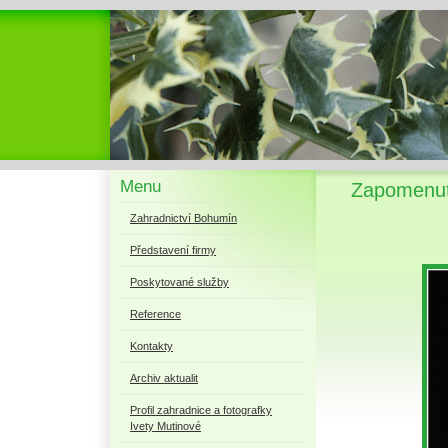
Menu
Zapomenut
Zahradnictví Bohumín
Představení firmy
Poskytované služby
Reference
Kontakty
Archiv aktualit
Profil zahradnice a fotografky
Ivety Mutinové