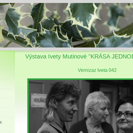
Výstava Ivety Mutinové "KRÁSA JEDN
Vernizaz Iveta 042
ky