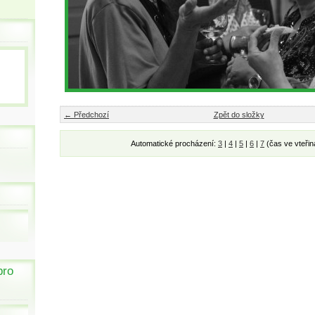
← Předchozí
Zpět do složky
Automatické procházení:
3
|
4
|
5
|
6
|
7
(čas ve vteřin
pro