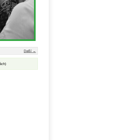
Další →
ách)