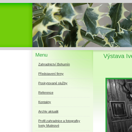
Menu
Výstava I
Zahradnictví Bohumín
Představení firmy
Poskytované služby
Reference
Kontakty
Archiv aktualit
Profil zahradnice a fotografky
Ivety Mutinové