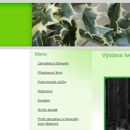
Menu
Výstava I
Zahradnictví Bohumín
Představení firmy
Poskytované služby
Reference
Kontakty
Archiv aktualit
Profil zahradnice a fotografky
Ivety Mutinové