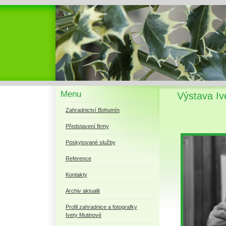
Menu
Výstava I
Zahradnictví Bohumín
Představení firmy
Poskytované služby
Reference
Kontakty
Archiv aktualit
Profil zahradnice a fotografky
Ivety Mutinové