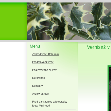
Menu
Vernisáž v 
Zahradnictví Bohumín
Představení firmy
Poskytované služby
Reference
Kontakty
Archiv aktualit
Profil zahradnice a fotografky
Ivety Mutinové