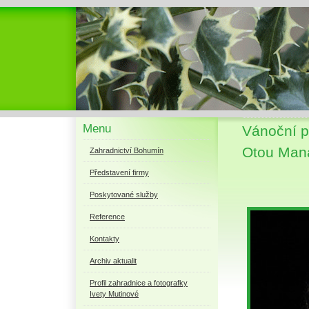
Menu
Vánoční 
Otou Maná
Zahradnictví Bohumín
Představení firmy
Poskytované služby
Reference
Kontakty
Archiv aktualit
Profil zahradnice a fotografky
Ivety Mutinové