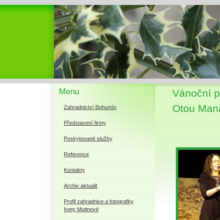
Menu
Vánoční 
Otou Maná
Zahradnictví Bohumín
Představení firmy
Poskytované služby
Reference
Kontakty
Archiv aktualit
Profil zahradnice a fotografky
Ivety Mutinové