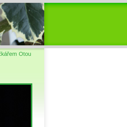
čkářem Otou