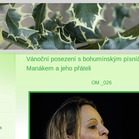
Vánoční posezení s bohumínským písní
Manákem a jeho přáteli
OM _026
ky