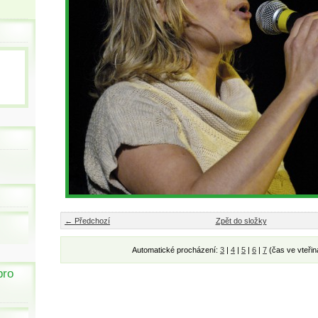
← Předchozí
Zpět do složky
Automatické procházení:
3
|
4
|
5
|
6
|
7
(čas ve vteřin
pro