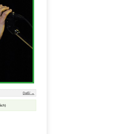
Další →
ách)