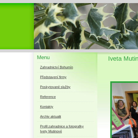
Menu
Iveta Muti
Zahradnictví Bohumín
Představení firmy
Poskytované služby
Reference
Kontakty
Archiv aktualit
Profil zahradnice a fotografky
Ivety Mutinové