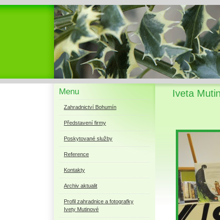
Menu
Iveta Muti
Zahradnictví Bohumín
Představení firmy
Poskytované služby
Reference
Kontakty
Archiv aktualit
Profil zahradnice a fotografky
Ivety Mutinové