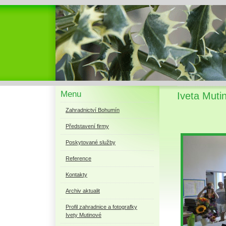
Menu
Iveta Muti
Zahradnictví Bohumín
Představení firmy
Poskytované služby
Reference
Kontakty
Archiv aktualit
Profil zahradnice a fotografky
Ivety Mutinové