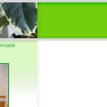
etřvaldě