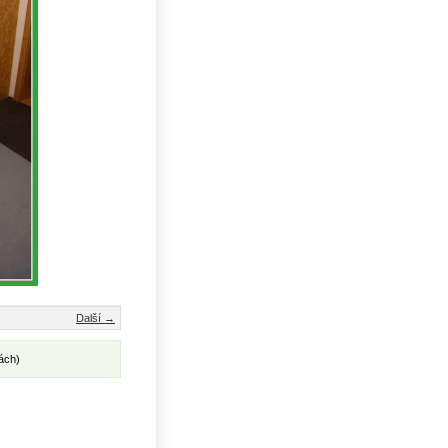
Další →
ách)