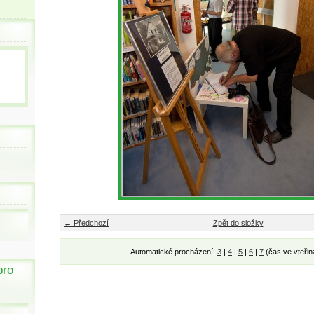
← Předchozí
Zpět do složky
Automatické procházení:
3
|
4
|
5
|
6
|
7
(čas ve vteřin
pro