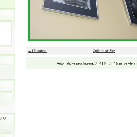
← Předchozí
Zpět do složky
Automatické procházení:
3
|
4
|
5
|
6
|
7
(čas ve vteřin
pro