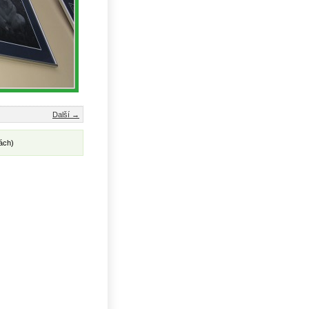
Další →
ách)