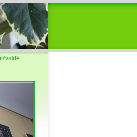
etřvaldě