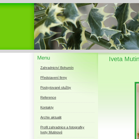
Menu
Iveta Muti
Zahradnictví Bohumín
Představení firmy
Poskytované služby
Reference
Kontakty
Archiv aktualit
Profil zahradnice a fotografky
Ivety Mutinové