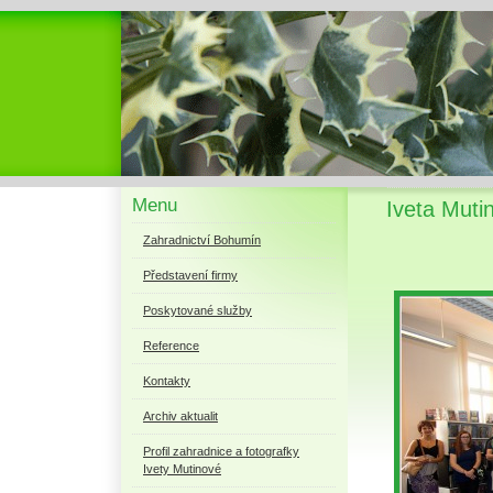
Menu
Iveta Muti
Zahradnictví Bohumín
Představení firmy
Poskytované služby
Reference
Kontakty
Archiv aktualit
Profil zahradnice a fotografky
Ivety Mutinové