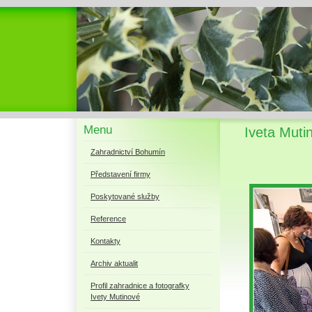
Menu
Iveta Muti
Zahradnictví Bohumín
Představení firmy
Poskytované služby
Reference
Kontakty
Archiv aktualit
Profil zahradnice a fotografky
Ivety Mutinové