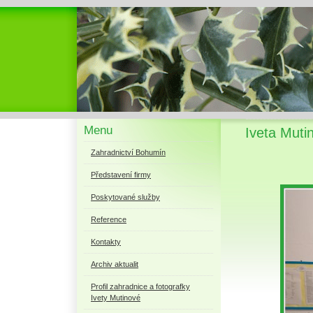
Menu
Iveta Muti
Zahradnictví Bohumín
Představení firmy
Poskytované služby
Reference
Kontakty
Archiv aktualit
Profil zahradnice a fotografky
Ivety Mutinové