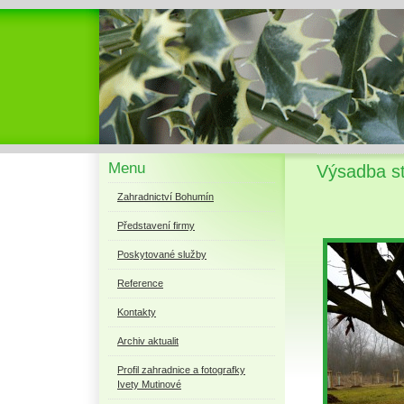
Menu
Výsadba s
Zahradnictví Bohumín
Představení firmy
Poskytované služby
Reference
Kontakty
Archiv aktualit
Profil zahradnice a fotografky
Ivety Mutinové