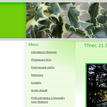
Menu
Třinec 21.
Zahradnictví Bohumín
Představení firmy
Poskytované služby
Reference
Kontakty
Archiv aktualit
Profil zahradnice a fotografky
Ivety Mutinové